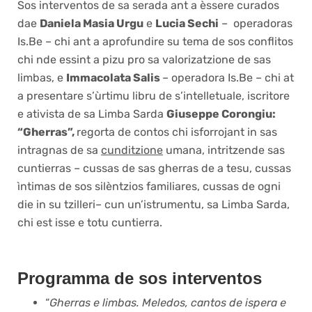
Sos interventos de sa serada ant a èssere curados
dae
Daniela Masia Urgu
e
Lucia Sechi
– operadoras
Is.Be – chi ant a aprofundire su tema de sos conflitos
chi nde essint a pizu pro sa valorizatzione de sas
limbas, e
Immacolata Salis
– operadora Is.Be – chi at
a presentare s’ùrtimu libru de s’intelletuale, iscritore
e ativista de sa Limba Sarda
Giuseppe Corongiu:
“Gherras”,
regorta de contos chi isforrojant in sas
intragnas de sa
cunditzione
umana, intritzende sas
cuntierras – cussas de sas gherras de a tesu, cussas
ìntimas de sos silèntzios familiares, cussas de ogni
die in su tzilleri– cun un’istrumentu, sa Limba Sarda,
chi est isse e totu cuntierra.
Programma de sos interventos
“
Gherras e limbas. Meledos, cantos de ispera e