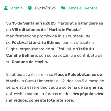
admin
07/11/2025
Noas e Eventos
Su
15 de Santandria 2025
, Martis at a istrangiare sa
de
VIII editziones de “Martis in Poesia”
,
manifestatzione promòvida in su cuntestu de
su
Fèstival Literàriu Ethnos,
paris a s’assòtziu
Èlighe, organizadore de su Fèstival, e s’
Istitutu
Camillo Bellieni
, cun su patrotzìniu e contributu de
su
Comune de Martis.
S’abboju at a èssere in su
Museu Paleobotànicu de
Martis,
in Cursu Umberto I n. 12, dae sas 5 e mesa de
sero, e at a èssere dedicadu a su tema de sa
gherra
,
chi essit a campu in formas medas:
tra pòpulos, tra
indivìduos, comente lota interiore.