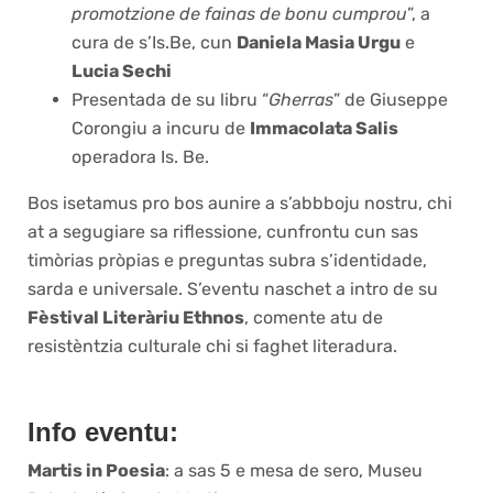
promotzione de fainas de bonu cumprou
”, a
cura de s’Is.Be, cun
Daniela Masia Urgu
e
Lucia Sechi
Presentada de su libru “
Gherras
” de Giuseppe
Corongiu a incuru de
Immacolata Salis
operadora Is. Be.
Bos isetamus pro bos aunire a s’abbboju nostru, chi
at a segugiare sa riflessione, cunfrontu cun sas
timòrias pròpias e preguntas subra s’identidade,
sarda e universale. S’eventu naschet a intro de su
Fèstival Literàriu Ethnos
, comente atu de
resistèntzia culturale chi si faghet literadura.
Info eventu:
Martis in Poesia
: a sas 5 e mesa de sero, Museu