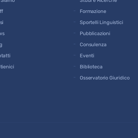
 Siamo
Studi e Ricerche
ff
Formazione
si
Sportelli Linguistici
ws
Pubblicazioni
g
Consulenza
tatti
Eventi
tienici
Biblioteca
Osservatorio Giuridico