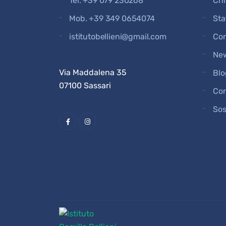
Tel.
+39 079 230268
Chi
Mob.
+39 349 0654074
Sta
istitutobellieni@gmail.com
Cor
Ne
Via Maddalena 35
Blo
07100 Sassari
Con
Sos