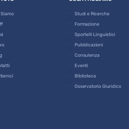
 Siamo
Studi e Ricerche
ff
Formazione
si
Sportelli Linguistici
ws
Pubblicazioni
g
Consulenza
tatti
Eventi
tienici
Biblioteca
Osservatorio Giuridico