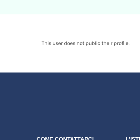
This user does not public their profile.
COME CONTATTARCI
L’IS