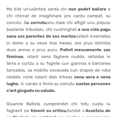
Ma b’at un’usàntzia sarda chi
non podet baliare
e
chi chircat de irraighinare pro cantu campat, su
corrutu:
S
u corrutu
unu male chi afligit unu pòpulu
bastante tribuladu, chi custringhet
a una vida pagu
sana sos parentes de sos mortos;
istant inserrados
in domo a su nessi tres meses, sos prus istrintos
duos annos o prus puru.
Patint mescamente sas
fèminas
, istant sena fàghere nudda, sètzidas in
terra a curtzu a su foghile cun giannas e barcones
tancados, sa mobìlia covacada cun drapos de roba
niedda, nche colant dies intreas
sena aera e sena
lughe.
A cando a finire su corrutu
custas persones
s’ant giogadu su saludu.
Giuanne Batista cumprendet chi totu custu lu
faghent ca
timent su crìticu,
fundat s’
Assòtziu de