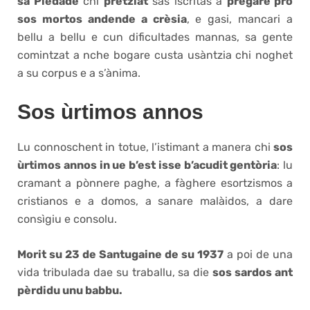
sa Piedade
chi
prètziat
sas iscritas a
pregare pro
sos mortos andende a crèsia
, e gasi, mancari a
bellu a bellu e cun dificultades mannas, sa gente
comintzat a nche bogare custa usàntzia chi noghet
a su corpus e a s’ànima.
Sos ùrtimos annos
Lu connoschent in totue, l’istimant a manera chi
sos
ùrtimos annos in ue b’est isse b’acudit gentòria
: lu
cramant a pònnere paghe, a fàghere esortzismos a
cristianos e a domos, a sanare malàidos, a dare
consìgiu e consolu.
Morit su 23 de Santugaine de su 1937
a poi de una
vida tribulada dae su traballu, sa die
sos sardos ant
pèrdidu unu babbu.