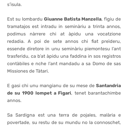
s’ìsula.
Est su lombardu
Giuanne Batista Manzella
, fìgiu de
tramatajos est intradu in seminàriu a trinta annos,
podimus nàrrere chi at àpidu una vocatzione
redadia. A poi de sete annos chi fiat preìderu,
essende diretore in unu seminàriu piemontesu l’ant
trasferidu, ca b’at àpidu una faddina in sos registros
contàbiles e nche l’ant mandadu a sa Domo de sas
Missiones de Tàtari.
E gasi chi unu mangianu de su mese de
Santandria
de su 1900
lompet a Fìgari
, tenet barantachimbe
annos.
Sa Sardigna est una terra de pojales, malària e
povertade, su restu de su mundu no la connoschet,