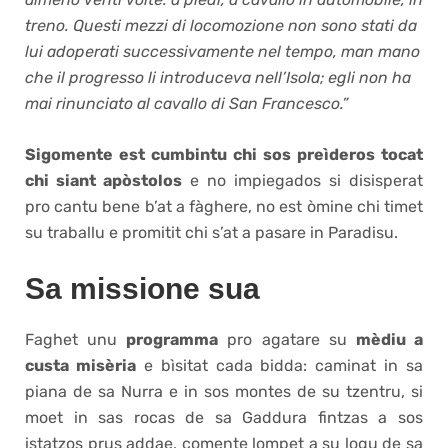
treno. Questi mezzi di locomozione non sono stati da
lui adoperati successivamente nel tempo, man mano
che il progresso li introduceva nell’Isola; egli non ha
mai rinunciato al cavallo di San Francesco.”
Sigomente est cumbintu chi sos preìderos tocat
chi siant apòstolos
e no impiegados si disisperat
pro cantu bene b’at a fàghere, no est òmine chi timet
su traballu e promitit chi s’at a pasare in Paradisu.
Sa missione sua
Faghet unu
programma
pro agatare su
mèdiu a
custa misèria
e bìsitat cada bidda: caminat in sa
piana de sa Nurra e in sos montes de su tzentru, si
moet in sas rocas de sa Gaddura fintzas a sos
istatzos prus addae, comente lompet a su logu de sa