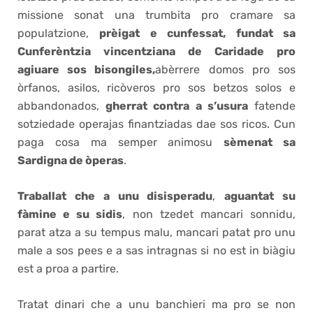
missione sonat una trumbita pro cramare sa
populatzione,
prèigat e cunfessat, fundat sa
Cunferèntzia vincentziana de Caridade pro
agiuare sos bisongiles,
abèrrere domos pro sos
òrfanos, asilos, ricòveros pro sos betzos solos e
abbandonados,
gherrat contra a s’usura
fatende
sotziedade operajas finantziadas dae sos ricos. Cun
paga cosa ma semper animosu
sèmenat sa
Sardigna de òperas
.
Traballat che a unu disisperadu
,
aguantat su
fàmine e su sidis
, non tzedet mancari sonnidu,
parat atza a su tempus malu, mancari patat pro unu
male a sos pees e a sas intragnas si no est in biàgiu
est a proa a partire.
Tratat dinari che a unu banchieri ma pro se non