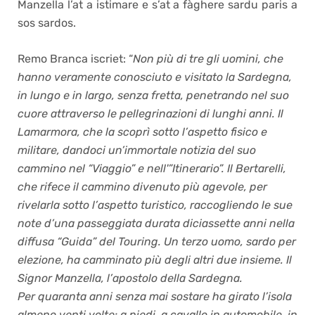
Manzella l’at a istimare e s’at a fàghere sardu paris a
sos sardos.
Remo Branca iscriet: “
Non più di tre gli uomini, che
hanno veramente conosciuto e visitato la Sardegna,
in lungo e in largo, senza fretta, penetrando nel suo
cuore attraverso le pellegrinazioni di lunghi anni. Il
Lamarmora, che la scoprì sotto l’aspetto fisico e
militare, dandoci un’immortale notizia del suo
cammino nel “Viaggio” e nell'”Itinerario”. Il Bertarelli,
che rifece il cammino divenuto più agevole, per
rivelarla sotto l’aspetto turistico, raccogliendo le sue
note d’una passeggiata durata diciassette anni nella
diffusa “Guida” del Touring. Un terzo uomo, sardo per
elezione, ha camminato più degli altri due insieme. Il
Signor Manzella, l’apostolo della Sardegna.
Per quaranta anni senza mai sostare ha girato l’isola
almeno venti volte: a piedi, a cavallo in automobile, in