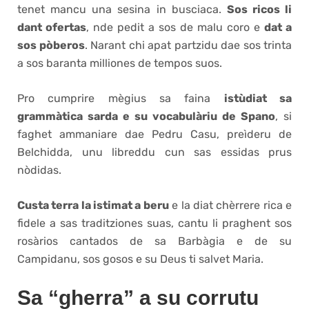
tenet mancu una sesina in busciaca.
Sos ricos li
dant ofertas
, nde pedit a sos de malu coro e
dat a
sos pòberos
. Narant chi apat partzidu dae sos trinta
a sos baranta milliones de tempos suos.
Pro cumprire mègius sa faina
istùdiat sa
grammàtica sarda e su vocabulàriu de Spano
, si
faghet ammaniare dae Pedru Casu, preìderu de
Belchidda, unu libreddu cun sas essidas prus
nòdidas.
Custa terra la istimat a beru
e la diat chèrrere rica e
fidele a sas traditziones suas, cantu li praghent sos
rosàrios cantados de sa Barbàgia e de su
Campidanu, sos gosos e su Deus ti salvet Maria.
Sa “gherra” a su corrutu