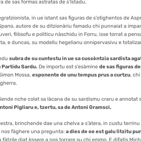
 de sas formas astratas de s’Istadu.
egratzionista, in ue istant sas figuras de s’otighentos de Aspro
no, autore de su ditzionàriu famadu chi punnaiat a imparare
veri, filòsofu e polìticu nàschidu in Forru, isse torrat a pe
lista, e duncas, su modellu hegelianu onnipervasivu e totaliza
ledu
subra de su cuntestu in ue sa cussèntzia sardista aga
u Partidu Sardu.
De importu est s’esàmine
de sas figuras de
 Simon Mossa,
esponente de unu tempus prus a curtzu
, ch
 gherra.
diende nche colat sa làcana de su sardismu craru
e
annotat 
ntoni Pigliaru e, tzertu, sa de Antoni Gramsci.
estra, brinchende dae una chelva a s’àtera, in custu terrin
 a nos fàghere una pregunta:
a dies de oe est galu lìtzitu p
 fàtzile diat èssere a nos torrare su chi emmo. E difatis Mi