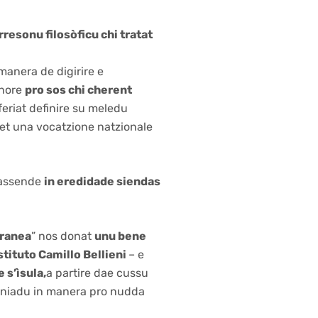
rresonu filosòficu chi tratat
 manera de digirire e
inore
pro sos chi cherent
feriat definire su meledu
et una vocatzione natzionale
 lassende
in eredidade siendas
oranea
” nos donat
unu bene
stituto Camillo Bellieni
– e
 s’ìsula,
a partire dae cussu
 coniadu in manera pro nudda