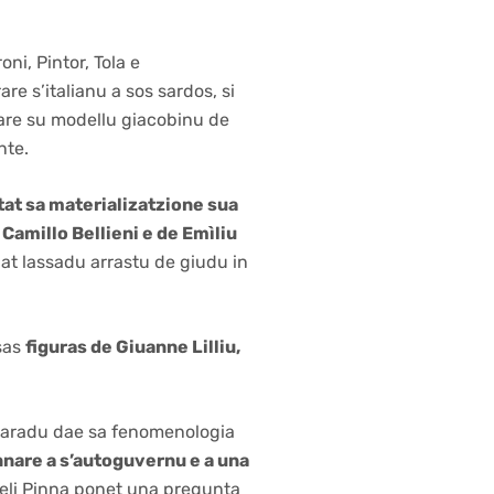
ni, Pintor, Tola e
 s’italianu a sos sardos, si
nsare su modellu giacobinu de
nte.
tat sa materializatzione sua
 Camillo Bellieni e de Emìliu
i at lassadu arrastu de giudu in
sas
figuras de Giuanne Lilliu,
u aradu dae sa fenomenologia
unnare a s’autoguvernu e a una
cheli Pinna ponet una pregunta