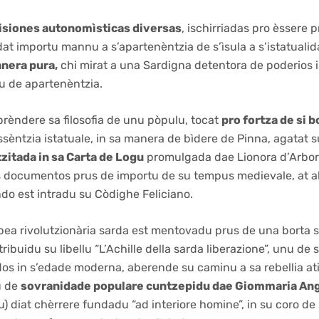
isiones autonomìsticas diversas
, ischirriadas pro èssere 
 dat importu mannu a s’apartenèntzia de s’ìsula a s’istatual
anera pura,
chi mirat a una Sardigna detentora de poderios i
u de apartenèntzia.
rèndere sa filosofia de unu pòpulu, tocat
pro fortza de si b
ssèntzia istatuale, in sa manera de bìdere de Pinna, agatat 
zitada in sa Carta de Logu
promulgada dae Lionora d’Arbore
s documentos prus de importu de su tempus medievale, at a
do est intradu su Còdighe Feliciano.
pea rivolutzionària sarda est mentovadu prus de una borta s
ibuidu su libellu “L’Achille della sarda liberazione”, unu de
dos in s’edade moderna, aberende su caminu a sa rebellia at
u de
sovranidade populare cuntzepidu dae Giommaria An
u) diat chèrrere fundadu “ad interiore homine”, in su coro d