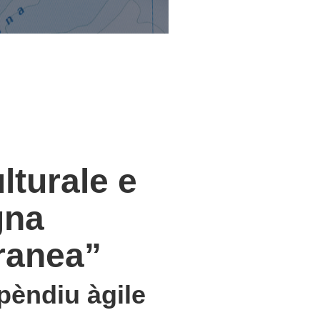
lturale e
gna
ranea”
pèndiu àgile