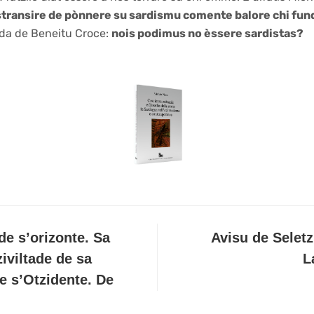
istransire de pònnere su sardismu comente balore chi fun
ida de Beneitu Croce:
nois podimus no èssere sardistas?
de s’orizonte. Sa
Avisu de Seletz
ziviltade de sa
L
e s’Otzidente. De