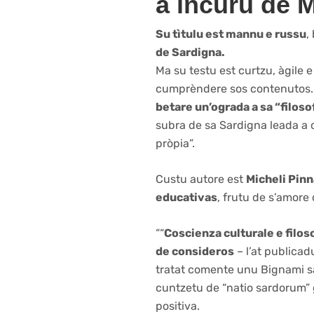
a incuru de M
Su tìtulu est mannu e russu
,
de Sardigna.
Ma su testu est curtzu, àgile 
cumprèndere sos contenutos. O
betare un’ograda a sa “filoso
subra de sa Sardigna leada a
pròpia”.
Custu autore est
Micheli Pinn
educativas
, frutu de s’amore 
““
Coscienza culturale e filo
de consideros
– l’at publica
tratat comente unu Bignami 
cuntzetu de “natio sardorum” g
positiva.