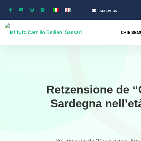
Iscrie·nos
CHIE SEM
Retzensione de “Co
Sardegna nell’e
Retzensione de “Coscienza cultural