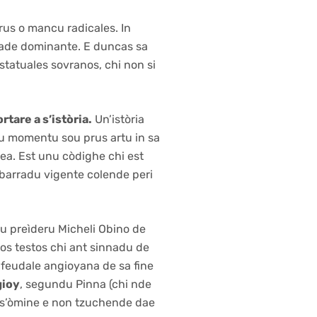
prus o mancu radicales. In
idade dominante. E duncas sa
statuales sovranos, chi non si
ortare a s’istòria.
Un’istòria
su momentu sou prus artu in sa
a. Est unu còdighe chi est
barradu vigente colende peri
u preìderu Micheli Obino de
 sos testos chi ant sinnadu de
ifeudale angioyana de sa fine
gioy
, segundu Pinna (chi nde
e s’òmine e non tzuchende dae