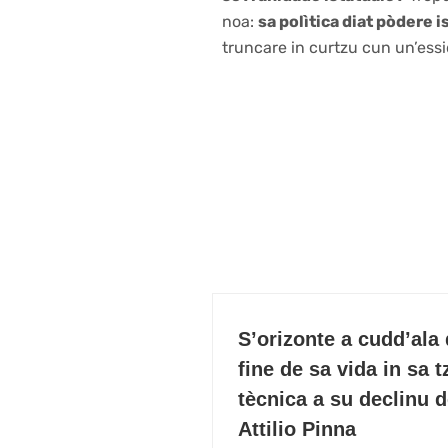
noa:
sa polìtica diat pòdere 
truncare in curtzu cun un’ess
S’orizonte a cudd’ala 
fine de sa vida in sa t
tècnica a su declinu d
Attilio Pinna