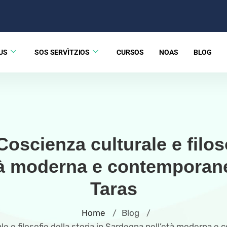
US
SOS SERVÌTZIOS
CURSOS
NOAS
BLOG
scienza culturale e filoso
tà moderna e contemporane
Taras
Home
Blog
/
/
e e filosofie della storia in Sardegna nell’età moderna e