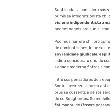
Sunt leadas a consideru sas
v
primis sa integratzionista chi
visione indipendentista a m
podent negotziare cun s’Istad
Podimus nàrrere chi, pro cump
de dominatziones, in ue sa cu
sovranidade giudicale, esplit
ladinu cunsiderare unu de so
s’edade moderna fintzas a can
Intre sos pensadores de s’epo
Santu Lussurzu, a custu ant atr
prus sa cussèntzia de sos sar
de su Setighentos. Su modell
fiat mannu de l’èssere paesan