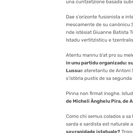
una cuntzetzione basada subra
Dae s’orizonte fusionista e int
mescamente de su canònicu Spa
nde istèsiat Giuanne Batista Tu
Istadu vertitzìsticu e tzentra
Atentu mannu b’at pro su me
in unu partidu organizadu: s
Lussu
e ateretantu de Antoni
s’istòria pustis de sa segunda
Pinna non firmat inoghe. Istu
de Micheli Ànghelu Pira, de A
Como chi semus colados a sa l
sarda e sardista est naturale
sovranidade istatuale?
Tropu