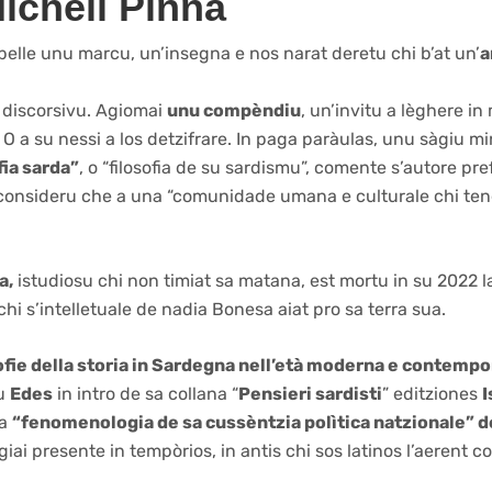
icheli Pinna
 belle unu marcu, un’insegna e nos narat deretu chi b’at un’
a
e discorsivu. Agiomai
unu compèndiu
, un’invitu a lèghere in
 a su nessi a los detzifrare. In paga paràulas, unu sàgiu m
fia sarda”
, o “filosofia de su sardismu”, comente s’autore pre
 consideru che a una “comunidade umana e culturale chi ten
a,
istudiosu chi non timiat sa matana, est mortu in su 2022
chi s’intelletuale de nadia Bonesa aiat pro sa terra sua.
sofie della storia in Sardegna nell’età moderna e contemp
du
Edes
in intro de sa collana “
Pensieri sardisti
” editziones
I
sa
“fenomenologia de sa cussèntzia polìtica natzionale” de
iai presente in tempòrios, in antis chi sos latinos l’aerent