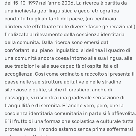
dei 15-10-1997 nell’anno 2006. La ricerca è partita da
una inchiesta geo-linguistica e geco-etriografica
condotta tra gli abitanti del paese, (un centinaio
d’interviste effettuate tra le diverse fasce generazionali)
finalizzata al rilevamento della coscienza identitaria
della comunità. Dalla ricerca sono emersi dati
confortanti sul piano linguistico. si delinea il quadro di
una comunità ancora coesa intorno alla sua lingua, alle
sue tradizioni e alle sue capacità di ospitalità e di
accoglienza. Così come ordinato e raccolto si presenta il
paese nelle sue strutture abitative e nelle stradine
silenziose e pulite, sì che il forestiero, anche di
passaggio, vi riscontra una gradevole sensazione di
tranquillità e di serenità. E’ anche vero, però, che la
coscienza identitaria comunitaria in parte si è affievolita
E’ il frutto di una formazione scolastica e culturale tutta
protesa verso il mondo esterno senza prima soffermarsi