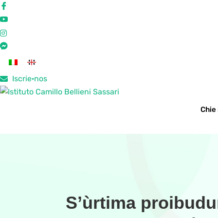
Iscrie·nos
Chie
S’ùrtima proibudu