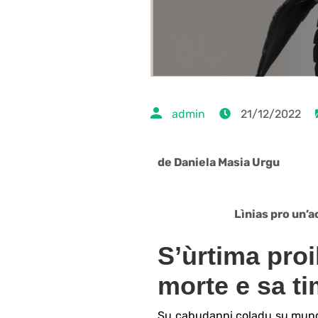
admin
21/12/2022
de Daniela Masia Urgu
Lìnias pro un’
S’ùrtima pro
morte e sa ti
Su cabudanni coladu su mundu 