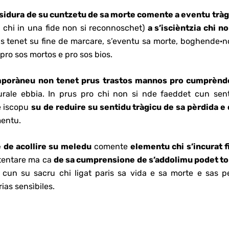
sidura de su cuntzetu de sa morte comente a eventu tràg
ro chi in una fide non si reconnoschet)
a s’iscièntzia chi 
s tenet su fine de marcare, s’eventu sa morte, boghende·nch
 pro sos mortos e pro sos bios.
poràneu non tenet prus trastos mannos pro cumprènder
urale ebbia. In prus pro chi non si nde faeddet cun se
e iscopu
su
de reduire su sentidu tràgicu de sa pèrdida e 
mentu.
e de acollire su meledu
comente
elementu chi s’incurat f
stentare ma ca
de sa cumprensione de s’addolimu podet to
 cun su sacru chi ligat paris sa vida e sa morte e sas
as sensìbiles.