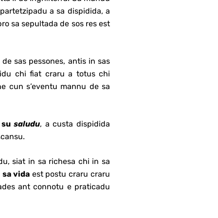
partetzipadu a sa dispidida, a
pro sa sepultada de sos res est
 de sas pessones, antis in sas
du chi fiat craru a totus chi
one cun s’eventu mannu de sa
e su
saludu
, a custa dispidida
scansu.
, siat in sa richesa chi in sa
 sa vida
est postu craru craru
tades ant connotu e praticadu