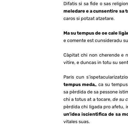
Difatis si sa fide o sas relig
meledare e a cunsentire sa t
caros si potzat atzetare.
Ma su tempus de oe cale ligà
e comente est cunsideradu su
Càpitat chi non cherende e 
vitire, e duncas in totu su sen
Paris cun s’ispetacularizatzi
tempus meda,
, ca su tempus
sa pèrdida de sa pessone ist
chi a totus at a tocare,
de su c
pèrdida chi ligada pro afetu, 
un’idea iscientìfica de sa m
vitales suas.