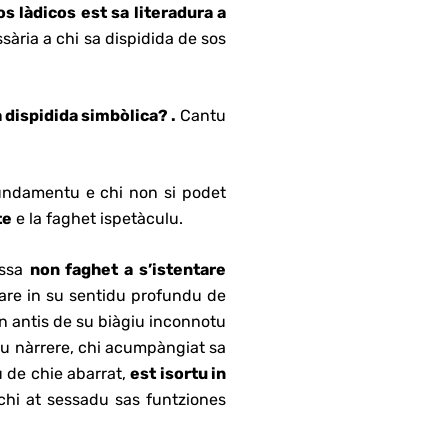
os làdicos est sa literadura a
sària a chi sa dispidida de sos
dispidida simbòlica? .
Cantu
undamentu e chi non si podet
te
e la faghet ispetàculu.
issa
non faghet a s’istentare
tare in su sentidu profundu de
 in antis de su biàgiu inconnotu
cu nàrrere, chi acumpàngiat sa
u de chie abarrat,
est isortu in
chi at sessadu sas funtziones