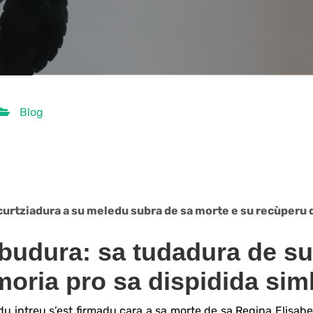
Blog
acurtziadura a su meledu subra de sa morte e su recùperu
ibudura: sa tudadura de su
moria pro sa dispidida sim
intreu s’est firmadu cara a sa morte de sa Regina Elisabet