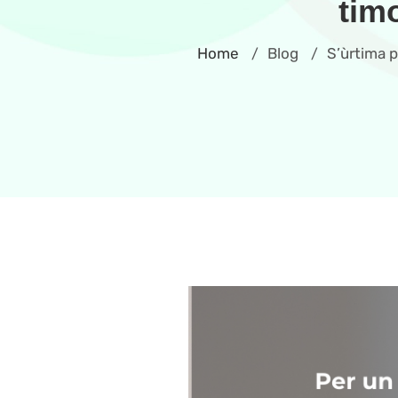
tim
Home
Blog
S’ùrtima p
/
/