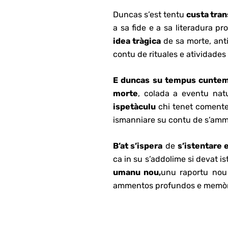
Duncas s’est tentu
custa tran
a sa fide e a sa literadura p
idea tràgica
de sa morte, anti
contu de rituales e atividades
E duncas su tempus cuntem
morte
, colada a eventu nat
ispetàculu
chi tenet coment
ismanniare su contu de s’am
B’at s’ispera
de
s’istentare 
ca in su s’addolime si devat i
umanu nou,
unu raportu nou
ammentos profundos e memòri