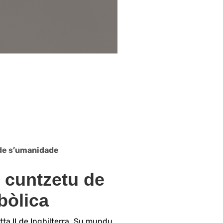
 de s’umanidade
 cuntzetu de
bòlica
ta II de Inghilterra. Su mundu