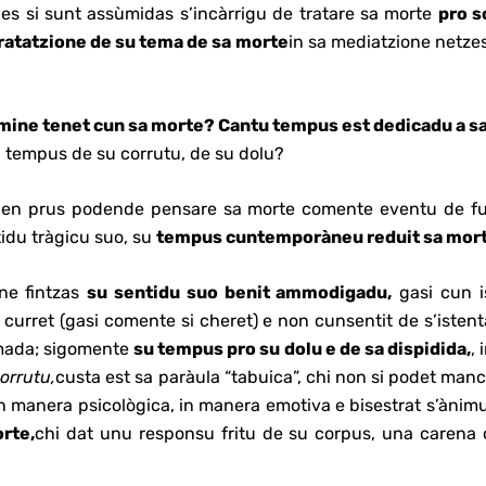
iones si sunt assùmidas s’incàrrigu de tratare sa morte
pro s
ratatzione de su tema de sa morte
in sa mediatzione netzes
mine tenet cun sa morte? Cantu tempus est dedicadu a sa 
 tempus de su corrutu, de su dolu?
nen prus podende pensare sa morte comente eventu de f
tidu tràgicu suo, su
tempus cuntemporàneu reduit sa mor
one fintzas
su sentidu suo benit ammodigadu,
gasi cun 
 curret (gasi comente si cheret) e non cunsentit de s’isten
imada; sigomente
su tempus pro su dolu e de sa dispidida,
,
orrutu,
custa est sa paràula “tabuica”, chi non si podet man
in manera psicològica, in manera emotiva e bisestrat s’ànim
orte,
chi dat unu responsu fritu de su corpus, una carena 