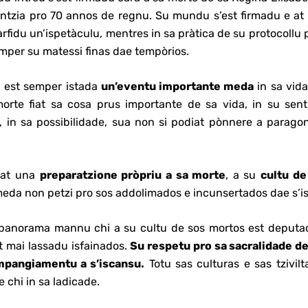
ntzia pro 70 annos de regnu. Su mundu s’est firmadu e at 
fidu un’ispetàculu, mentres in sa pràtica de su protocollu 
mper su matessi finas dae tempòrios.
a est semper istada
un’eventu importante meda
in sa vida
morte fiat sa cosa prus importante de sa vida, in su senti
, in sa possibilidade, sua non si podiat pònnere a parag
iat una
preparatzione pròpriu a sa morte
, a su
cultu d
meda non petzi pro sos addolimados e incunsertados dae s’i
 panorama mannu chi a su cultu de sos mortos est deputadu
t mai lassadu isfainados.
Su respetu pro sa sacralidade de
umpangiamentu a s’iscansu.
Totu sas culturas e sas tzivil
de chi in sa ladicade.