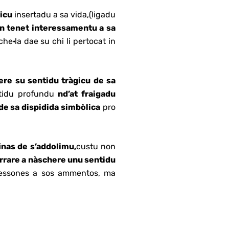
icu
insertadu a sa vida,(ligadu
non tenet interessamentu a sa
e·la dae su chi li pertocat in
e su sentidu tràgicu de sa
ntidu profundu
nd’at fraigadu
de sa dispidida simbòlica
pro
inas de s’addolimu,
custu non
rrare a nàschere unu sentidu
 pessones a sos ammentos, ma