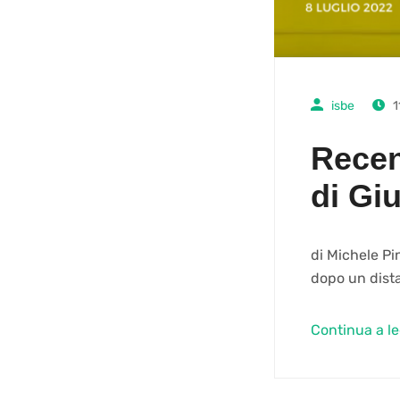
isbe
1
Recen
di Gi
di Michele Pi
dopo un dist
Continua a l