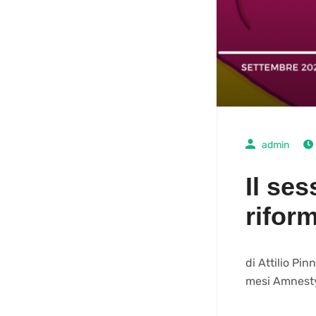
admin
Il se
rifor
di Attilio Pin
mesi Amnesty