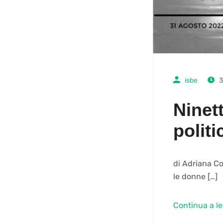
isbe
3
Ninett
politi
di Adriana Coc
le donne […]
Continua a l